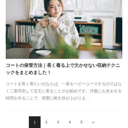
コートの保管方法｜長く着る上で欠かせない収納テクニ
ックをまとめました！
コートを長く着たいのならば、一着をヘビーユースするのではな
く二着用意して交互に着ることがお勧めです。洋服にも休ませる
時間を作ることで、実際に耐久性が上がりま…
1
2
3
4
5
»