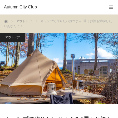
Autumn City Club
ホーム
アウトドア
キャンプで作りたいおつまみ3選｜お酒も満喫した
いあなたに！
アウトドア