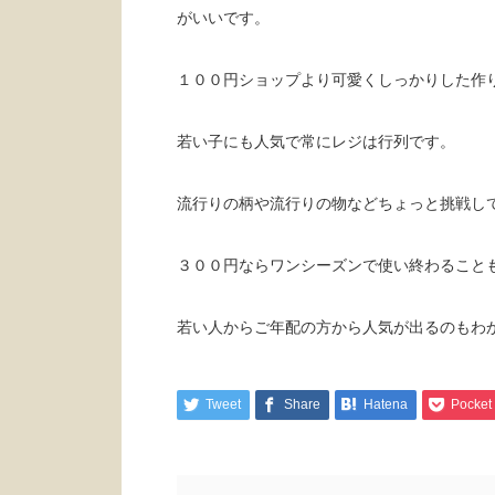
がいいです。
１００円ショップより可愛くしっかりした作
若い子にも人気で常にレジは行列です。
流行りの柄や流行りの物などちょっと挑戦し
３００円ならワンシーズンで使い終わること
若い人からご年配の方から人気が出るのもわ
Tweet
Share
Hatena
Pocket