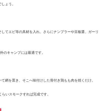
でしょう。
そしてエビ等の具材を入れ、さらにナンプラーや豆板醤、ガーリ
。
屋外のキャンプには最適です。
。
いて網を置き、そこへ味付けした骨付き鶏もも肉を焼くだけ。
くらいスモークすれば完成です。