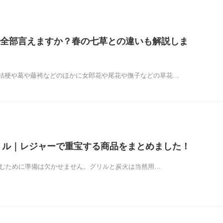
全部言えますか？春の七草との違いも解説しま
桔梗や葛や藤袴などのほかに女郎花や尾花や撫子などの草花…
リル｜レジャーで重宝する商品をまとめました！
しむために準備は欠かせません。グリルと炭火は当然用…