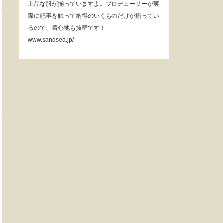
上品な服が揃っていますよ。プロデューサーが実
際に記事を触って納得のいくものだけが揃ってい
るので、着心地も抜群です！
www.sandsea.jp/