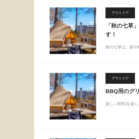
アウトドア
「秋の七草」
す！
秋の七草は、萩や
アウトドア
BBQ用のグ
楽しいBBQを楽