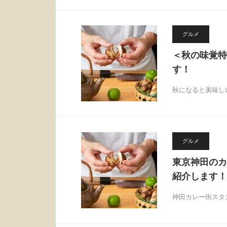
グルメ
＜秋の味覚特
す！
秋になると美味し
グルメ
東京神田のカ
紹介します！
神田カレー街スタ