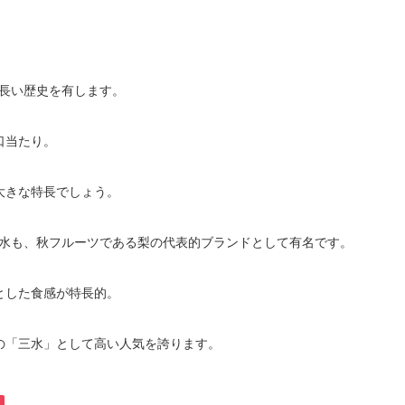
も長い歴史を有します。
口当たり。
大きな特長でしょう。
た豊水も、秋フルーツである梨の代表的ブランドとして有名です。
とした食感が特長的。
の「三水」として高い人気を誇ります。