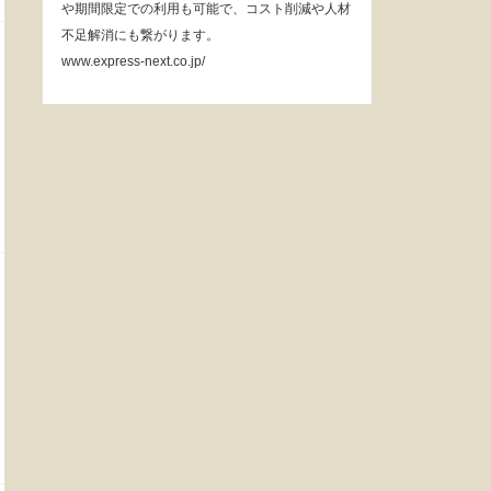
や期間限定での利用も可能で、コスト削減や人材
不足解消にも繋がります。
www.express-next.co.jp/