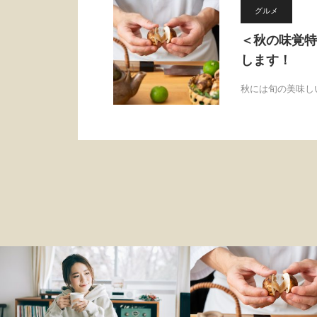
グルメ
＜秋の味覚特
します！
秋には旬の美味し
ファッション
グルメ