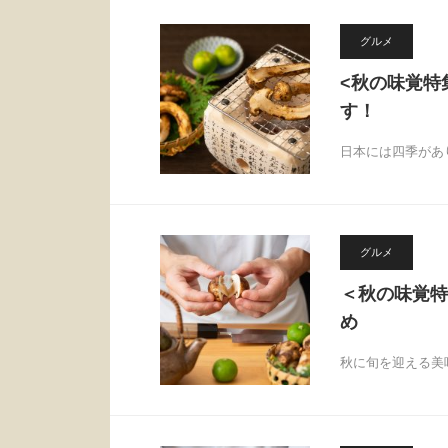
グルメ
<秋の味覚特
す！
日本には四季があ
グルメ
＜秋の味覚特
め
秋に旬を迎える美